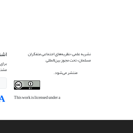
اشت
نشریه علمی «نظریه‌های اجتماعی متفکران
مسلمان» تحت مجوز بین‌المللی
Creative
برای 
Commons Attribution 4.0 International
مشتر
License
منتشر می‌شود.
This work is licensed under a
Creative
Commons Attribution 4.0 International
License
.