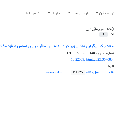
نویسندگان
ارسال مقاله
داوران
تماس با ما
ژه‌ها =
سیر تطوّر دین
ات:
1
انتقادی کنش‌گرایی ماکس وبر در مسئله سیر تطوّر دین بر اساس منظومه ف
109-126
10.22059/jstmt.2023.367085
نیه
اله
اصل مقاله
چکیده تفصیلی
921.47 K