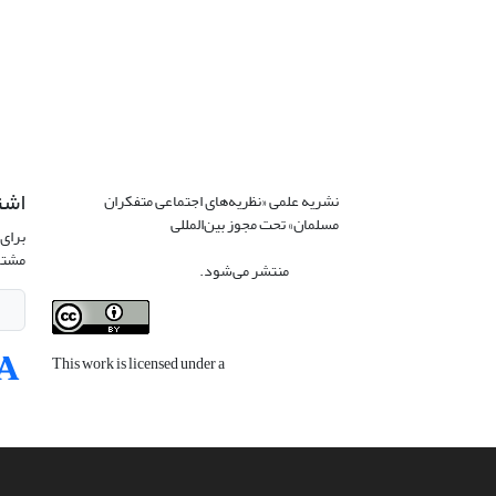
اشت
نشریه علمی «نظریه‌های اجتماعی متفکران
مسلمان» تحت مجوز بین‌المللی
Creative
برای 
Commons Attribution 4.0 International
مشتر
License
منتشر می‌شود.
This work is licensed under a
Creative
Commons Attribution 4.0 International
License
.