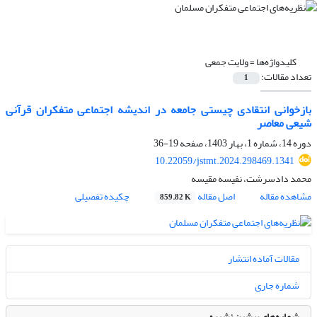
کلیدواژه‌ها =
ولایت جمعی
تعداد مقالات:
1
بازخوانی انتقادی چیستی جامعه در اندیشه اجتماعی متفکران قرآنی
شیعی معاصر
دوره 14، شماره 1، بهار 1403، صفحه
19-36
10.22059/jstmt.2024.298469.1341
محمد دادسرشت، نفیسه مقیسه
مشاهده مقاله
اصل مقاله
چکیده تفصیلی
859.82 K
مقالات آماده انتشار
شماره جاری
شماره‌های پیشین نشریه