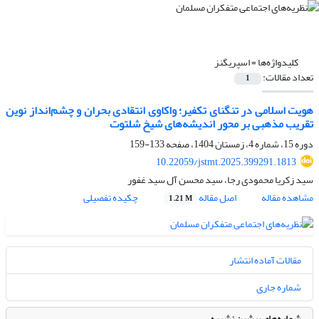
کلیدواژه‌ها =
اسپریگنز
تعداد مقالات:
1
هویت اسلامی در تنگنای تکفیر؛ واکاوی انتقادی بحران و چشم‌انداز نوین
تقریب مذهبی بر محور اندیشه‌های شیخ شلتوت
دوره 15، شماره 4، زمستان 1404، صفحه
133-159
10.22059/jstmt.2025.399291.1813
سید زکریا محمودی رجا، سید محسن آل سید غفور
مشاهده مقاله
اصل مقاله
چکیده تفصیلی
1.21 M
مقالات آماده انتشار
شماره جاری
شماره‌های پیشین نشریه