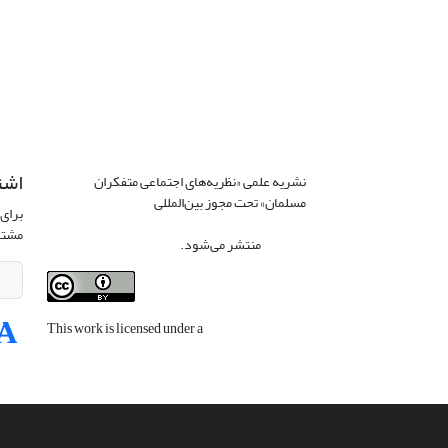
اشت
نشریه علمی «نظریه‌های اجتماعی متفکران
مسلمان» تحت مجوز بین‌المللی
Creative
برای 
Commons Attribution 4.0 International
مشتر
License
منتشر می‌شود.
This work is licensed under a
Creative
Commons Attribution 4.0 International
License
.