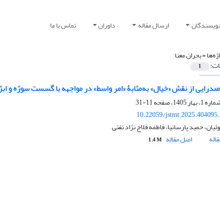
نویسندگان
ارسال مقاله
داوران
تماس با ما
ژه‌ها =
بحران معنا
ات:
1
درایی از نقش «خیال» به‌مثابۀ «امر واسط» در مواجهه با گسست سوژه و ابژه 
11-31
10.22059/jstmt.2025.404095
ان، حمید پارسانیا، فاطمه فلاح نژاد تفتی
اله
اصل مقاله
1.4 M