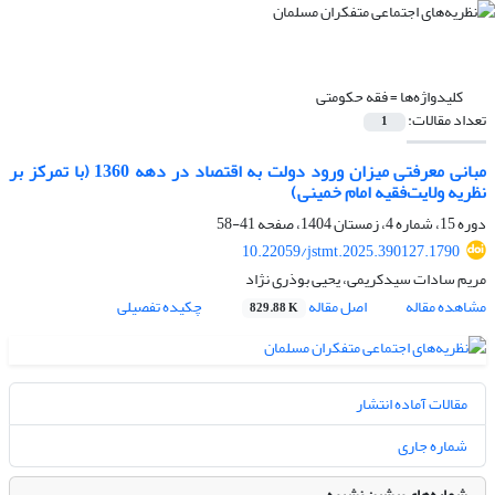
کلیدواژه‌ها =
فقه حکومتی
تعداد مقالات:
1
مبانی معرفتی میزان ورود دولت به اقتصاد در دهه 1360 (با تمرکز بر
نظریه ولایت‌فقیه امام خمینی)
دوره 15، شماره 4، زمستان 1404، صفحه
41-58
10.22059/jstmt.2025.390127.1790
مریم سادات سیدکریمی، یحیی بوذری نژاد
مشاهده مقاله
اصل مقاله
چکیده تفصیلی
829.88 K
مقالات آماده انتشار
شماره جاری
شماره‌های پیشین نشریه