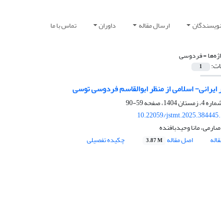
نویسندگان
ارسال مقاله
داوران
تماس با ما
ژه‌ها =
فردوسی
ات:
1
 ایرانی- اسلامی از منظر ابوالقاسم فردوسی توسی
59-90
10.22059/jstmt.2025.384445
ارمی، مانا وحیدبافنده
اله
اصل مقاله
چکیده تفصیلی
3.87 M