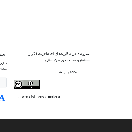
اشت
نشریه علمی «نظریه‌های اجتماعی متفکران
مسلمان» تحت مجوز بین‌المللی
Creative
برای 
Commons Attribution 4.0 International
مشتر
License
منتشر می‌شود.
This work is licensed under a
Creative
Commons Attribution 4.0 International
License
.