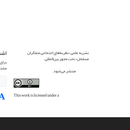
اشت
نشریه علمی «نظریه‌های اجتماعی متفکران
مسلمان» تحت مجوز بین‌المللی
Creative
برای 
Commons Attribution 4.0 International
مشتر
License
منتشر می‌شود.
This work is licensed under a
Creative
Commons Attribution 4.0 International
License
.