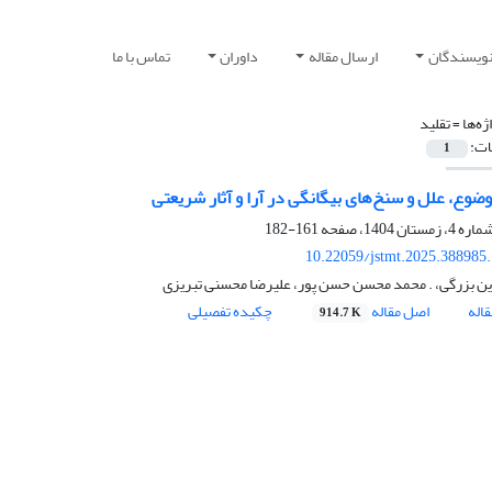
نویسندگان
ارسال مقاله
داوران
تماس با ما
ژه‌ها =
تقلید
ات:
1
وضوع، علل و سنخ‌های بیگانگی در آرا و آثار شریعتی
161-182
10.22059/jstmt.2025.388985
ن بزرگی، . محمد محسن حسن پور، علیرضا محسنی تبریزی
اله
اصل مقاله
چکیده تفصیلی
914.7 K