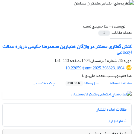
نویسنده =
منا حمیدی نسب
تعداد مقالات:
1
کنش گفتاری مستتر در واژگان هنجارین محمدرضا حکیمی درباره عدالت
اجتماعی
دوره 15، شماره 4، زمستان 1404، صفحه
113-131
10.22059/jstmt.2025.398323.1804
منا حمیدی نسب، محمد علی توانا
مشاهده مقاله
اصل مقاله
چکیده تفصیلی
878.38 K
مقالات آماده انتشار
شماره جاری
شماره‌های پیشین نشریه