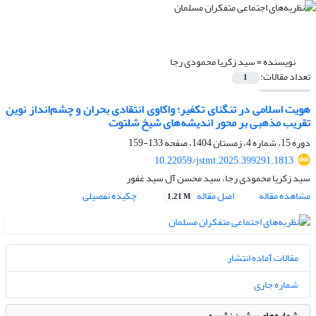
نویسنده =
سید زکریا محمودی رجا
تعداد مقالات:
1
هویت اسلامی در تنگنای تکفیر؛ واکاوی انتقادی بحران و چشم‌انداز نوین
تقریب مذهبی بر محور اندیشه‌های شیخ شلتوت
دوره 15، شماره 4، زمستان 1404، صفحه
133-159
10.22059/jstmt.2025.399291.1813
سید زکریا محمودی رجا، سید محسن آل سید غفور
مشاهده مقاله
اصل مقاله
چکیده تفصیلی
1.21 M
مقالات آماده انتشار
شماره جاری
شماره‌های پیشین نشریه