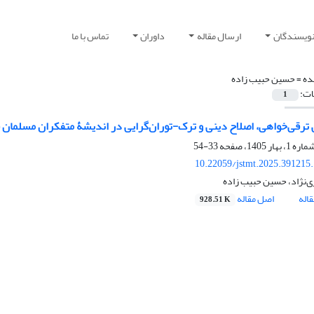
نویسندگان
ارسال مقاله
داوران
تماس با ما
ده =
حسین حبیب زاده
ات:
1
قی‌خواهی، اصلاح دینی و ترک-توران‌گرایی در اندیشۀ متفکران مسلمان قفقاز جنوبی (850
33-54
10.22059/jstmt.2025.391215
ی‌نژاد، حسین حبیب زاده
اله
اصل مقاله
928.51 K