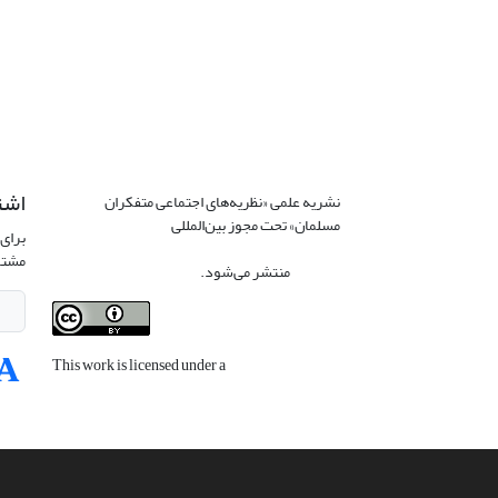
اشت
نشریه علمی «نظریه‌های اجتماعی متفکران
مسلمان» تحت مجوز بین‌المللی
Creative
برای 
Commons Attribution 4.0 International
مشتر
License
منتشر می‌شود.
This work is licensed under a
Creative
Commons Attribution 4.0 International
License
.