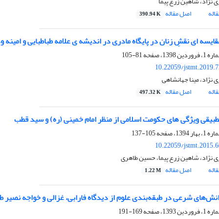
 نژاد، شاهین زرع پیما
اله
اصل مقاله
390.94 K
ایسه ای نقشِ زنان در پایگاه مادری در اندیشه ی علامه طباطبایی و امینه و
81-105
10.22059/jstmt.2019.
 نژاد، مینا جهانشاهی
اله
اصل مقاله
497.32 K
بیقی ویژگی های حکومت اسلامی از منظر امام خمینی (ره) و سید قطب
105-137
10.22059/jstmt.2015.
ی نژاد، شاهین زرع پیما، حسین طاهری
اله
اصل مقاله
1.22 M
انش‌های شرعی در طبقه‌بندی علوم از دیدگاه فارابی، غزالی و خواجه نصیر 
169-191