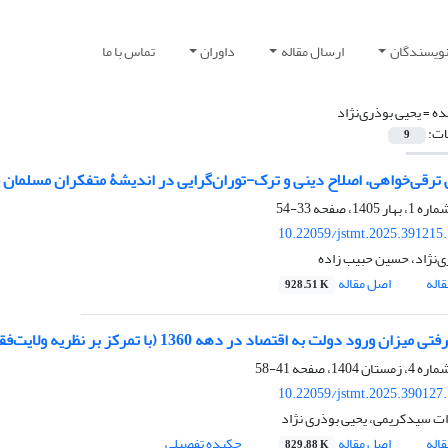
نویسندگان
ارسال مقاله
داوران
تماس با ما
ده =
یحیی بوذری‌نژاد
ات:
9
قی‌خواهی، اصلاح دینی و ترک-توران‌گرایی در اندیشۀ متفکران مسلمان قفقاز جنوبی (850
33-54
10.22059/jstmt.2025.391215
ی‌نژاد، حسین حبیب زاده
اله
اصل مقاله
928.51 K
ان ورود دولت به اقتصاد در دهه 1360 (با تمرکز بر نظریه ولایت‌فقیه امام خمینی)
41-58
10.22059/jstmt.2025.390127
ت سیدکریمی، یحیی بوذری نژاد
اله
اصل مقاله
چکیده تفصیلی
829.88 K