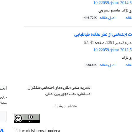
10.22059/jstmt.2014.
ی نژاد، قاسم خسروی
اله
اصل مقاله
446.72 K
 اجتماعی از نظر علامه طباطبایی
41-62
10.22059/jstmt.2012.
ی نژاد
اله
اصل مقاله
588.8 K
اشت
نشریه علمی «نظریه‌های اجتماعی متفکران
مسلمان» تحت مجوز بین‌المللی
Creative
برای 
Commons Attribution 4.0 International
مشتر
License
منتشر می‌شود.
This work is licensed under a
Creative