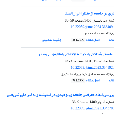
اری بر جامعه از منظر اخوان‌الصفا
59-80
10.22059/jstmt.2024.368409
 نژاد، مجید احمد پور
اله
اصل مقاله
چکیده تفصیلی
864.71 K
ی هستی‌شناختی اندیشه اجتماعی امام موسی صدر
31-44
10.22059/jstmt.2023.354192
ی نژاد، محمدصادق کربلایی‌زاده استبرق
اله
اصل مقاله
762.85 K
بررسی ابعاد معرفتی جامعه ی توحیدی در اندیشه ی دکتر علی شریعتی
9-36
10.22059/jstmt.2021.304378