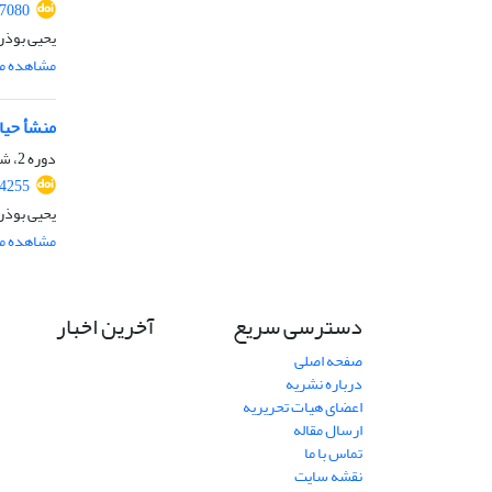
57080
یحیی بوذر
مشاهده مق
منشأ حیات
دوره 2، شماره 2، مهر 1391، صفحه
54255
یحیی بوذر
مشاهده مق
دسترسی سریع
آخرین اخبار
صفحه اصلی
درباره نشریه
اعضای هیات تحریریه
ارسال مقاله
تماس با ما
نقشه سایت