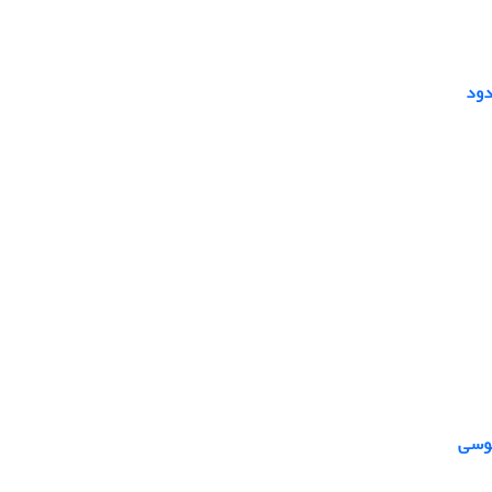
دود
طوسی